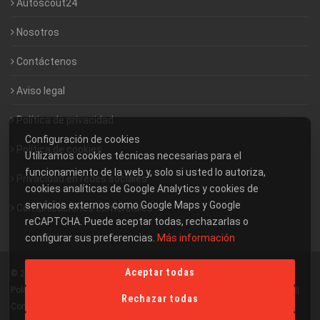
Autoscout24
Nosotros
Contáctenos
Aviso legal
Política de privacidad
Configuración de cookies
Política de cookies
Utilizamos cookies técnicas necesarias para el
funcionamiento de la web y, solo si usted lo autoriza,
Privacidad en redes sociales
cookies analíticas de Google Analytics y cookies de
servicios externos como Google Maps y Google
Comunicaciones comerciales
reCAPTCHA. Puede aceptar todas, rechazarlas o
configurar sus preferencias.
Más información
Aceptar todas
© 2026 Vilafant Motor. Todos los derechos reservados ||
Aviso legal
||
Política de privacidad
||
Política de cookies
||
Privacidad en redes sociales
||
Rechazar todas
Comunicaciones comerciales
||
Panel de administración