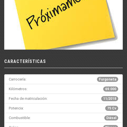
CARACTERÍSTICAS
Carrocería:
Furgoneta
Kilómetros:
69.000
Fecha de matriculación:
11/2018
Potencia:
75 Cv
Combustible:
Diésel